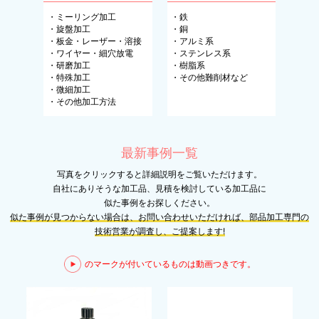
・
ミーリング加工
・
鉄
・
旋盤加工
・
銅
・
板金・レーザー・溶接
・
アルミ系
・
ワイヤー・細穴放電
・
ステンレス系
・
研磨加工
・
樹脂系
・
特殊加工
・
その他難削材など
・
微細加工
・
その他加工方法
最新事例一覧
写真をクリックすると詳細説明をご覧いただけます。
自社にありそうな加工品、見積を検討している加工品に
似た事例をお探しください。
似た事例が見つからない場合は、お問い合わせいただければ、部品加工専門の
技術営業が調査し、ご提案します!
のマークが付いているものは動画つきです。