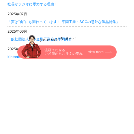
社長がラジオに尽力する理由！
2025年07月
「実は“食”にも関わっています！ 平岡工業・SCCの意外な製品特集」
2025年06月
一般社団法人日本金型工業会と平岡良介
2025年06月
漫画でわかる！
view more
ご相談からご注文の流れ
kintone hive HIROSHIMA 登壇レポート！
2025年06月
上海の展示会報告と裏話
2025年05月
タイ出張レポート
2025年04月
ゴールデンウィーク休業のお知らせ
2025年04月
インターモールド2025 金型展 御礼＆レポート