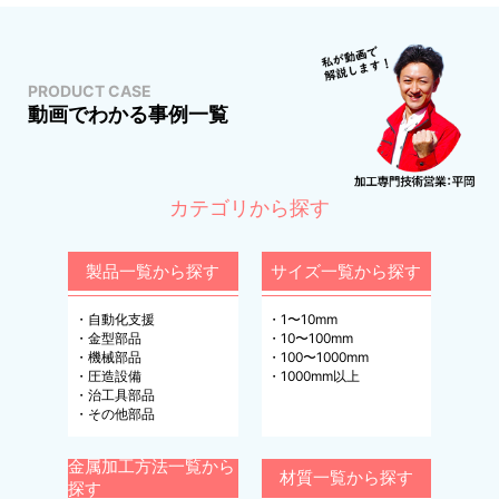
PRODUCT CASE
動画でわかる事例一覧
カテゴリから探す
製品一覧から探す
サイズ一覧から探す
・
自動化支援
・
1〜10mm
・
金型部品
・
10〜100mm
・
機械部品
・
100〜1000mm
・
圧造設備
・
1000mm以上
・
治工具部品
・
その他部品
金属加工方法一覧から
材質一覧から探す
探す