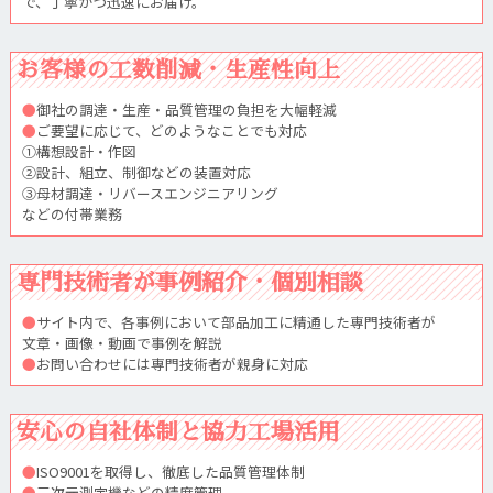
で、丁寧かつ迅速にお届け。
お客様の工数削減・生産性向上
●
御社の調達・生産・品質管理の負担を大幅軽減
●
ご要望に応じて、どのようなことでも対応
①構想設計・作図
②設計、組立、制御などの装置対応
③母材調達・リバースエンジニアリング
などの付帯業務
専門技術者が事例紹介・個別相談
●
サイト内で、各事例において部品加工に精通した専門技術者が
文章・画像・動画で事例を解説
●
お問い合わせには専門技術者が親身に対応
安心の自社体制と協力工場活用
●
ISO9001を取得し、徹底した品質管理体制
●
三次元測定機などの精度管理