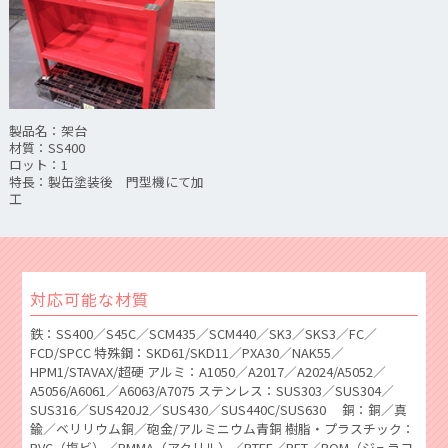
製品名：架台
材質：SS400
ロット：1
特長：製缶塗装後 門型機にて加
工
対応可能な材質
鉄：SS400／S45C／SCM435／SCM440／SK3／SKS3／FC／
FCD/SPCC 特殊鋼：SKD61/SKD11／PXA30／NAK55／
HPM1/STAVAX/超硬 アルミ：A1050／A2017／A2024/A5052／
A5056/A6061／A6063/A7075 ステンレス：SUS303／SUS304／
SUS316／SUS420J2／SUS430／SUS440C/SUS630 銅：銅／真
鍮／ベリリウム銅／砲金/アルミニウム青銅 樹脂・プラスチック：
PVC（塩ビ）／PMMA（アクリル）／PTFE／PET／POM（ジュラコ