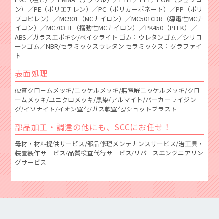
ン）／PE（ポリエチレン）／PC（ポリカーボネート）／PP（ポリ
プロピレン）／MC901（MCナイロン）／MC501CDR（導電性MCナ
イロン）／MC703HL（摺動性MCナイロン）／PK450（PEEK）／
ABS／ガラスエポキシ/ベイクライト ゴム：ウレタンゴム／シリコ
ーンゴム／NBR/セラミックスウレタン セラミックス：グラファイ
ト
表面処理
硬質クロームメッキ/ニッケルメッキ/無電解ニッケルメッキ/クロ
ームメッキ/ユニクロメッキ/黒染/アルマイト/パーカーライジン
グ/イソナイト/イオン窒化/ガス軟窒化/ショットブラスト
部品加工・調達の他にも、SCCにお任せ！
母材・材料提供サービス/部品修理メンテナンスサービス/治工具・
装置製作サービス/品質検査代行サービス/リバースエンジニアリン
グサービス