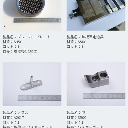
製品名：ブレーカープレート
製品名：銘板固定治具
材質：S45C
材質：S50C
ロット：1
ロット：1
特長：旋盤後NC加工
製品名：ノズル
製品名：爪
材質：A2017
材質：S50C
ロット：1
ロット：1
特長：旋盤 → ワイヤーカット
特長：ワイヤーカット